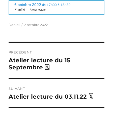
6 octobre 2022
17h00
18h30
de
à
Planifié
Atelier lecture
Auteur
Publié
Daniel
2 octobre 2022
le
Navigation
de
PRÉCÉDENT
l’article
Publication
Atelier lecture du 15
précédente :
Septembre 🗓
SUIVANT
Publication
Atelier lecture du 03.11.22 🗓
suivante :