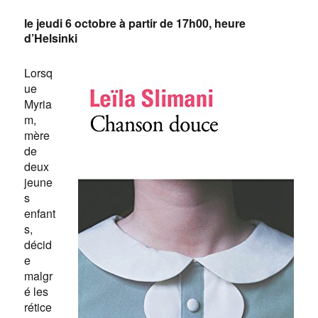
le jeudi 6 octobre à partir de 17h00, heure
d’Helsinki
Lorsq
ue
Myria
m,
mère
de
deux
jeune
s
enfant
s,
décid
e
malgr
é les
rétice