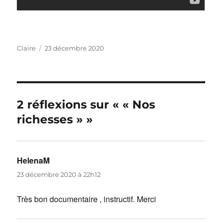
Auteur
Publié
Claire
23 décembre 2020
le
2 réflexions sur « « Nos
richesses » »
HelenaM
dit :
23 décembre 2020 à 22h12
Très bon documentaire , instructif. Merci