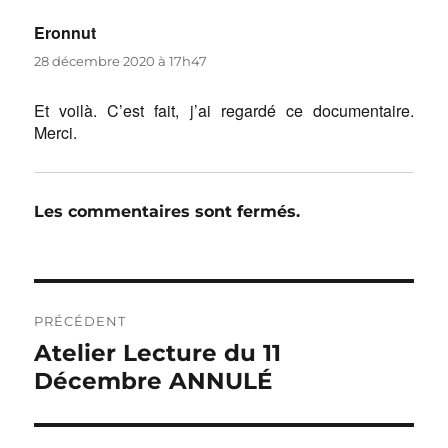
Eronnut
dit :
28 décembre 2020 à 17h47
Et voilà. C’est fait, j’ai regardé ce documentaire.
Merci.
Les commentaires sont fermés.
Navigation
de
PRÉCÉDENT
l’article
Publication
Atelier Lecture du 11
précédente :
Décembre ANNULÉ