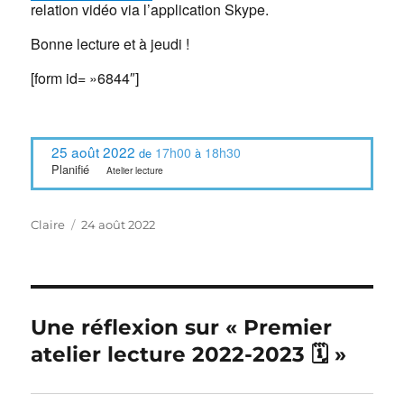
relation vidéo via l’application Skype.
Bonne lecture et à jeudi !
[form id= »6844″]
25 août 2022
17h00
18h30
de
à
Planifié
Atelier lecture
Auteur
Publié
Claire
24 août 2022
le
Une réflexion sur « Premier
atelier lecture 2022-2023 🗓 »