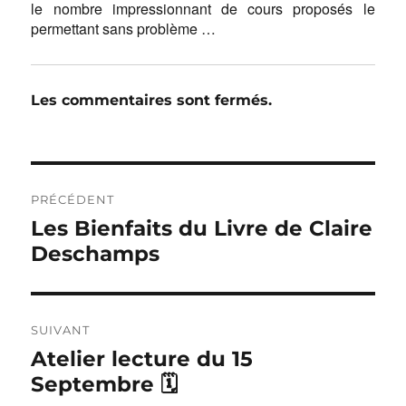
le nombre impressionnant de cours proposés le
permettant sans problème …
Les commentaires sont fermés.
Navigation
de
PRÉCÉDENT
l’article
Publication
Les Bienfaits du Livre de Claire
précédente :
Deschamps
SUIVANT
Publication
Atelier lecture du 15
suivante :
Septembre 🗓