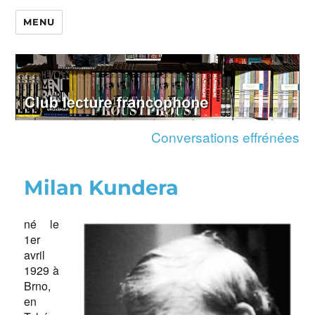
MENU
Conversations effrénées
Milan Kundera
né le
1er
avril
1929 à
Brno,
en