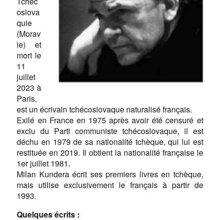
Tchéc
oslova
quie
(Morav
ie) et
mort le
11
juillet
2023 à
Paris,
est un écrivain tchécoslovaque naturalisé français.
Exilé en France en 1975 après avoir été censuré et
exclu du Parti communiste tchécoslovaque, il est
déchu en 1979 de sa nationalité tchèque, qui lui est
restituée en 2019. Il obtient la nationalité française le
1er juillet 1981.
Milan Kundera écrit ses premiers livres en tchèque,
mais utilise exclusivement le français à partir de
1993.
Quelques écrits :