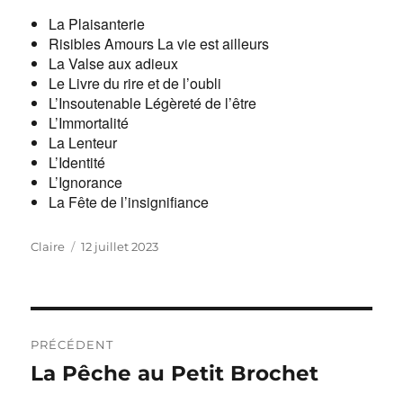
La Plaisanterie
Risibles Amours La vie est ailleurs
La Valse aux adieux
Le Livre du rire et de l’oubli
L’Insoutenable Légèreté de l’être
L’Immortalité
La Lenteur
L’Identité
L’Ignorance
La Fête de l’insignifiance
Auteur
Publié
Claire
12 juillet 2023
le
Navigation
de
PRÉCÉDENT
l’article
Publication
La Pêche au Petit Brochet
précédente :